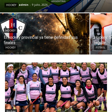
admin
-
9 julio, 2026
HOCKEY
HOCKEY
14
El hockey provincial ya tiene definidas sus
Hockey: S
finales
regular
HOCKEY
FÚTBOL
Hockey