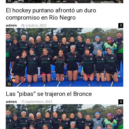
15
El hockey puntano afrontó un duro
compromiso en Río Negro
admin
-
28 octubre, 2025
0
15
Las “pibas” se trajeron el Bronce
admin
-
15 septiembre, 2025
0