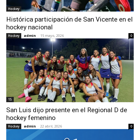
Hockey
Histórica participación de San Vicente en el
hockey nacional
admin
-
15 mayo, 2026
Hockey
0
15
San Luis dijo presente en el Regional D de
hockey femenino
admin
-
22 abril, 2026
Hockey
0