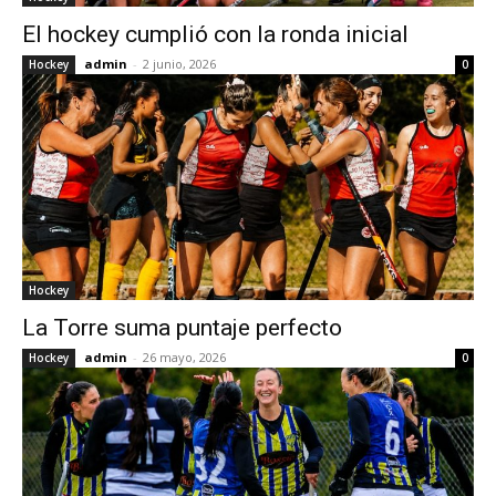
El hockey cumplió con la ronda inicial
admin
-
2 junio, 2026
Hockey
0
Hockey
La Torre suma puntaje perfecto
admin
-
26 mayo, 2026
Hockey
0