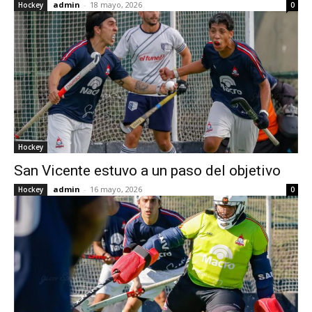
admin
-
18 mayo, 2026
Hockey
0
Hockey
San Vicente estuvo a un paso del objetivo
admin
-
16 mayo, 2026
Hockey
0