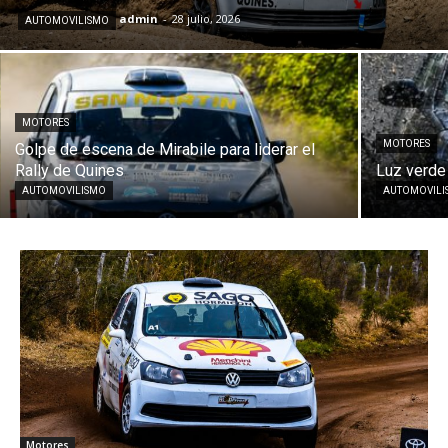
admin
-
28 julio, 2026
AUTOMOVILISMO
MOTORES
MOTORES
Golpe de escena de Mirabile para liderar el
Rally de Quines
Luz verde 
AUTOMOVILISMO
AUTOMOVIL
Motores