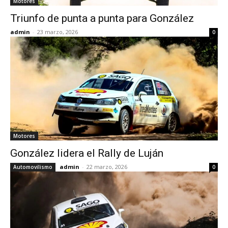
Motores
Triunfo de punta a punta para González
admin
-
23 marzo, 2026
0
Motores
González lidera el Rally de Luján
admin
-
22 marzo, 2026
Automovilismo
0