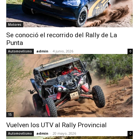
Motores
Se conoció el recorrido del Rally de La
Punta
admin
-
4 junio, 2026
Automovilismo
0
15
Vuelven los UTV al Rally Provincial
admin
-
20 mayo, 2026
Automovilismo
0