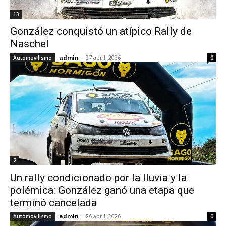
13
González conquistó un atípico Rally de
Naschel
admin
-
27 abril, 2026
Automovilismo
0
2
Un rally condicionado por la lluvia y la
polémica: González ganó una etapa que
terminó cancelada
admin
-
26 abril, 2026
Automovilismo
0