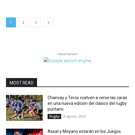
1
2
3
- Advertisment -
MOST READ
Chancay y Teros vuelven a verse las caras
en una nueva edición del clásico del rugby
puntano
8 agosto, 2026
Rugby
Assat y Moyano estarán en los Juegos