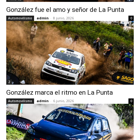
González fue el amo y señor de La Punta
admin
-
8 junio, 2026
Automovilismo
0
2
González marca el ritmo en La Punta
admin
-
6 junio, 2026
Automovilismo
0