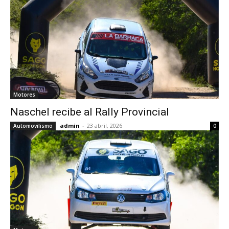
Motores
Naschel recibe al Rally Provincial
admin
-
23 abril, 2026
Automovilismo
0