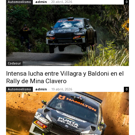
admin
-
20 abril, 2026
Automovilismo
0
Codasur
Intensa lucha entre Villagra y Baldoni en el
Rally de Mina Clavero
admin
-
19 abril, 2026
Automovilismo
0