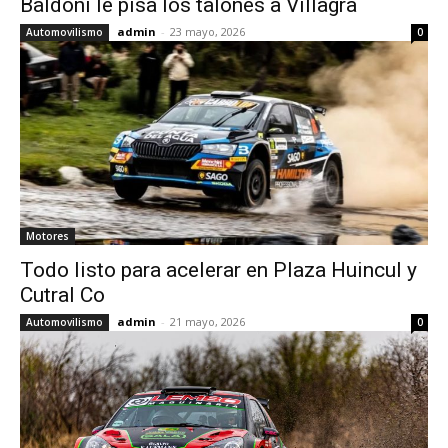
Baldoni le pisa los talones a Villagra
admin
-
23 mayo, 2026
Automovilismo
0
Motores
Todo listo para acelerar en Plaza Huincul y
Cutral Co
admin
-
21 mayo, 2026
Automovilismo
0