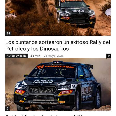
14
Los puntanos sortearon un exitoso Rally del
Petróleo y los Dinosaurios
admin
-
25 mayo, 2026
Automovilismo
0
2