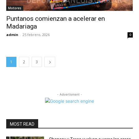
Motores
Puntanos comienzan a acelerar en
Madariaga
admin
-
25 febrero, 2026
0
1
2
3
- Advertisment -
MOST READ