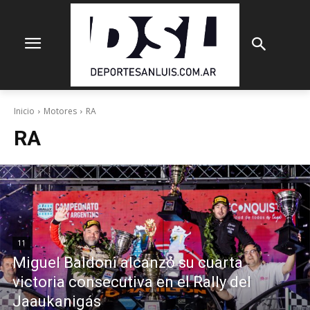
Inicio
Motores
RA
RA
11
Miguel Baldoni alcanzó su cuarta
victoria consecutiva en el Rally del
Jaaukanigás