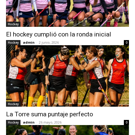
Hockey
El hockey cumplió con la ronda inicial
admin
-
2 junio, 2026
Hockey
0
Hockey
La Torre suma puntaje perfecto
admin
-
26 mayo, 2026
Hockey
0