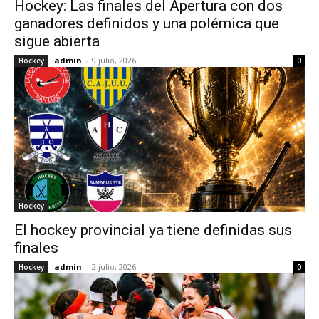
Hockey: Las finales del Apertura con dos
ganadores definidos y una polémica que
sigue abierta
admin
-
9 julio, 2026
Hockey
0
Hockey
El hockey provincial ya tiene definidas sus
finales
admin
-
2 julio, 2026
Hockey
0