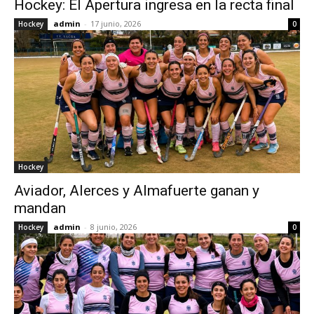
Hockey: El Apertura ingresa en la recta final
admin
-
17 junio, 2026
Hockey
0
Hockey
Aviador, Alerces y Almafuerte ganan y
mandan
admin
-
8 junio, 2026
Hockey
0