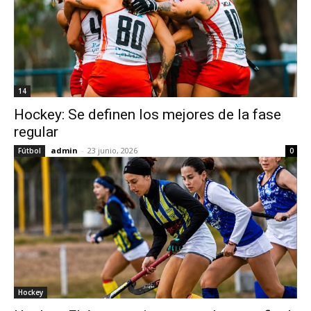
14
Hockey: Se definen los mejores de la fase
regular
admin
-
23 junio, 2026
Fútbol
0
Hockey