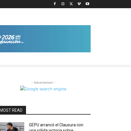
- Advertisment -
MOST READ
GEPU arrancó el Clausura con
una sólida victoria sobre