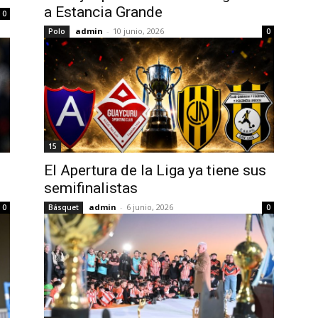
a Estancia Grande
0
admin
-
10 junio, 2026
Polo
0
15
El Apertura de la Liga ya tiene sus
semifinalistas
admin
-
6 junio, 2026
0
Básquet
0