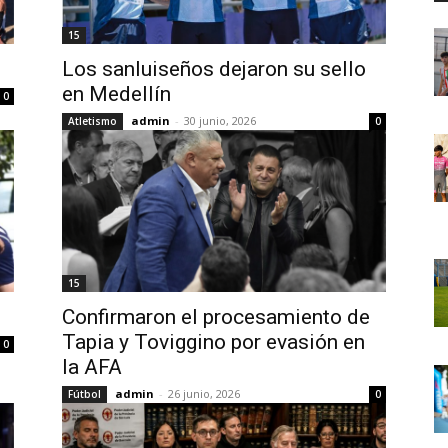
15
Los sanluiseños dejaron su sello
en Medellín
0
admin
-
30 junio, 2026
Atletismo
0
15
Confirmaron el procesamiento de
Tapia y Toviggino por evasión en
0
la AFA
admin
-
26 junio, 2026
Fútbol
0