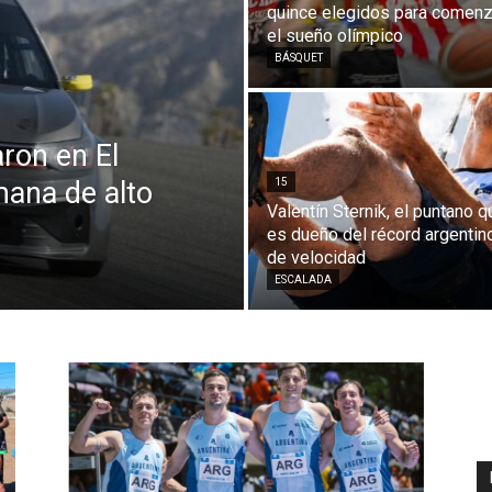
quince elegidos para comenz
el sueño olímpico
BÁSQUET
ron en El
mana de alto
15
Valentín Sternik, el puntano q
es dueño del récord argentin
de velocidad
ESCALADA