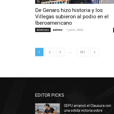
15
De Genaro hizo historia y los
Villegas subieron al podio en el
Iberoamericano
admin
-
1 junio, 2026
Atletismo
...
1
2
3
351
EDITOR PICKS
GEPU arrancó el Clausura con
una sólida victoria sobre