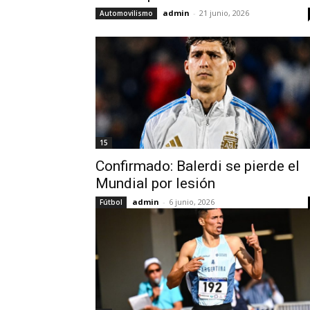
admin
-
21 junio, 2026
Automovilismo
15
Confirmado: Balerdi se pierde el
Mundial por lesión
admin
-
6 junio, 2026
Fútbol