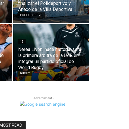
ar
finalizar el Polideportivo y
Anexo de la Villa Deportiva
POLIDEPORTIVO
15
Nerea Livoni hace historia: será
ue
la primera árbitra de la UAR en
o
integrar un partido oficial de
World Rugby
RUGBY
- Advertisment -
MOST READ