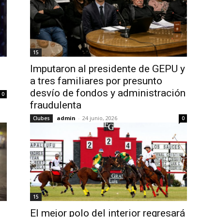
15
Imputaron al presidente de GEPU y
a tres familiares por presunto
desvío de fondos y administración
0
fraudulenta
admin
-
24 junio, 2026
Clubes
0
15
El mejor polo del interior regresará