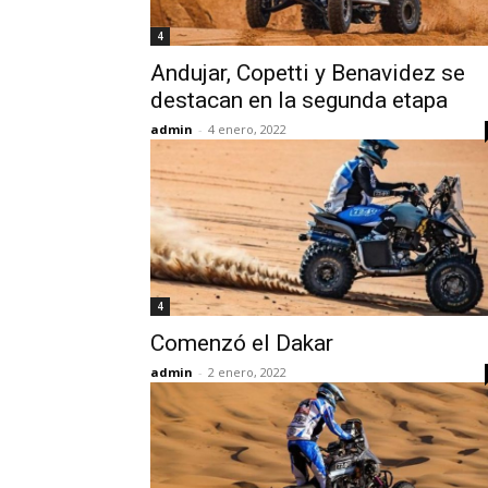
4
Andujar, Copetti y Benavidez se
destacan en la segunda etapa
admin
-
4 enero, 2022
4
Comenzó el Dakar
admin
-
2 enero, 2022