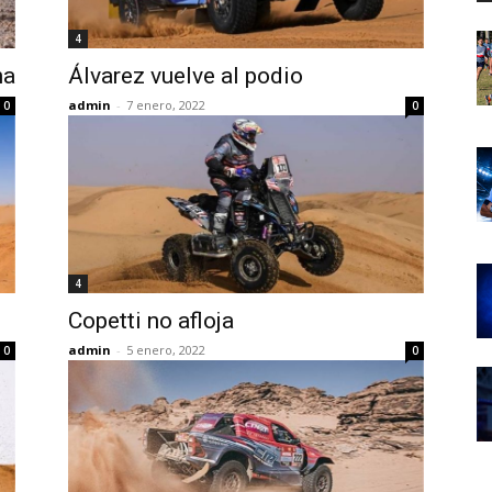
4
na
Álvarez vuelve al podio
admin
-
7 enero, 2022
0
0
4
Copetti no afloja
admin
-
5 enero, 2022
0
0