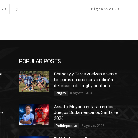
73
Página 65 de 73
POPULAR POSTS
se
Chancay y Teros vuelven a verse
las caras en una nueva edición
del clásico del rugby puntano
8 agosto, 2026
Rugby
Assat y Moyano estarán en los
Fe
Juegos Sudamericanos Santa Fe
2026
8 agosto, 2026
Polideportivo