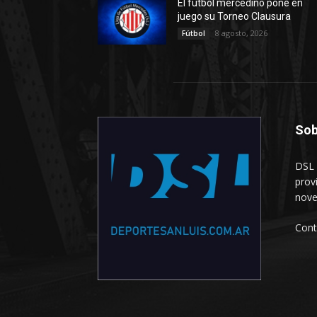
El fútbol mercedino pone en
juego su Torneo Clausura
8 agosto, 2026
Fútbol
Sob
DSL 
prov
nove
Cont