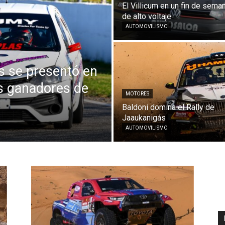
El Villicum en un fin de sema
de alto voltaje
AUTOMOVILISMO
is se presentó en
os ganadores de
MOTORES
Baldoni domina el Rally de
Jaaukanigás
AUTOMOVILISMO