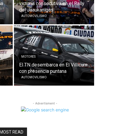
na
victoria consecutiva en el Rally
del Jaaukanigás
AUTOMOVILISMO
MOTORES
El TN desembarca en El Villicum
con presencia puntana
AUTOMOVILISMO
- Advertisment -
MOST READ