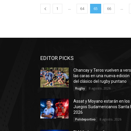
...
...
1
64
65
66
EDITOR PICKS
Chancay y Teros vuelven a ver
las caras en una nueva edición
del clásico del rugby puntano
8 agosto, 2026
Rugby
Assat y Moyano estarán en los
Juegos Sudamericanos Santa 
2026
8 agosto, 2026
Polideportivo