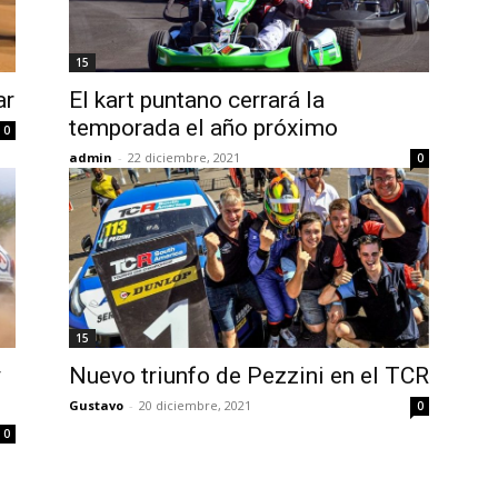
15
ar
El kart puntano cerrará la
temporada el año próximo
0
admin
-
22 diciembre, 2021
0
15
y
Nuevo triunfo de Pezzini en el TCR
Gustavo
-
20 diciembre, 2021
0
0