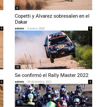
4
Copetti y Alvarez sobresalen en el
Dakar
admin
-
3 enero, 2022
0
0
15
Se confirmó el Rally Master 2022
admin
-
29 diciembre, 2021
0
0