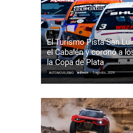
15
El Turismo Pista San Lu
el Cabalén y coronó a l
la Copa de Plata
admin
-
5 agosto, 2026
AUTOMOVILISMO