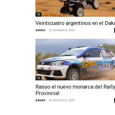
15
Veinticuatro argentinos en el Dak
admin
-
27 diciembre, 2021
15
Rasso el nuevo monarca del Rall
Provincial
admin
-
20 diciembre, 2021