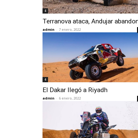
4
Terranova ataca, Andujar abando
admin
-
7 enero, 2022
4
El Dakar llegó a Riyadh
admin
-
6 enero, 2022