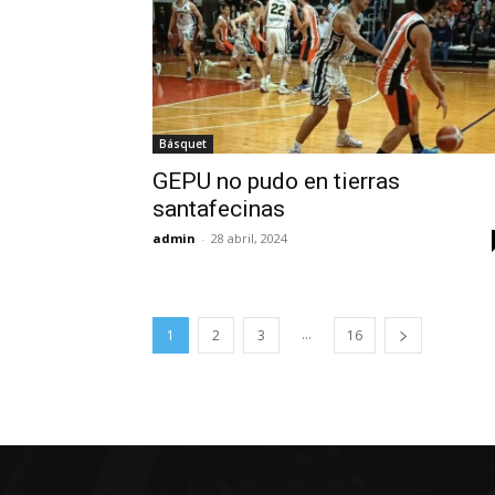
Básquet
GEPU no pudo en tierras
santafecinas
admin
-
28 abril, 2024
...
1
2
3
16