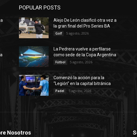
POPULAR POSTS
 a
Alejo De León clasificó otra vez a
la gran final del Pro Series BA
5 agosto, 2026
Golf
La Pedrera vuelve a perfilarse
na
como sede de la Copa Argentina
5 agosto, 2026
Fútbol
Comenzó la acción para la
“Legión” en la capital bitránica
5 agosto, 2026
Padel
re Nosotros
S