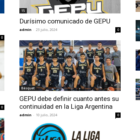
15
Durísimo comunicado de GEPU
admin
-
23 julio, 2024
0
0
Básquet
GEPU debe definir cuanto antes su
continuidad en la Liga Argentina
0
admin
-
10 julio, 2024
0