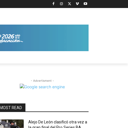
- Advertisment -
MOST READ
Alejo De León clasificó otra vez a
la gran final del Pro Series BA