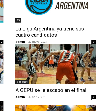
15
La Liga Argentina ya tiene sus
cuatro candidatos
admin
-
20 mayo, 2024
0
0
Básquet
A GEPU se le escapó en el final
admin
-
30 abril, 2024
0
0