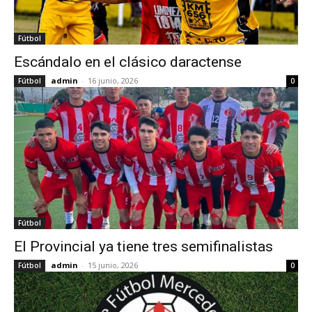
Fútbol
Escándalo en el clásico daractense
admin
-
16 junio, 2026
Fútbol
0
Fútbol
El Provincial ya tiene tres semifinalistas
admin
-
15 junio, 2026
Fútbol
0