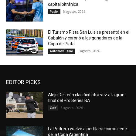
capital bitránica
5 agosto, 2026
Padel
El Turismo Pista San Luis se presentó en el
Cabalén y coronó a los ganadores de la
Copa de Plata
5 agosto, 2026
Automovilismo
EDITOR PICKS
Alejo De León clasificó otra vez a la gran
final del Pro Series BA
5 agosto, 2026
Golf
La Pedrera vuelve a perfilarse como sede
de la Copa Argentina