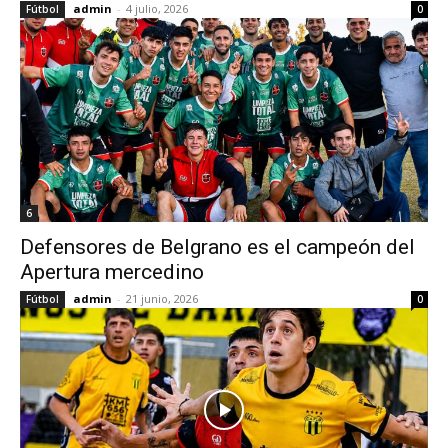
admin
-
4 julio, 2026
Fútbol
0
6
Defensores de Belgrano es el campeón del
Apertura mercedino
admin
-
21 junio, 2026
Fútbol
0