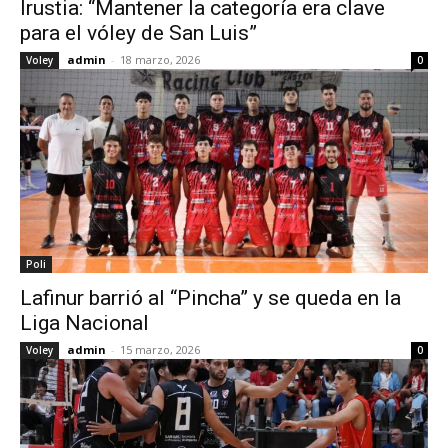
Irustia: “Mantener la categoría era clave
para el vóley de San Luis”
admin
-
18 marzo, 2026
Voley
0
Poli
Lafinur barrió al “Pincha” y se queda en la
Liga Nacional
admin
-
15 marzo, 2026
Voley
0