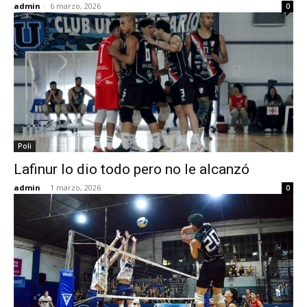
admin
-
6 marzo, 2026
0
Poli
Lafinur lo dio todo pero no le alcanzó
admin
-
1 marzo, 2026
0