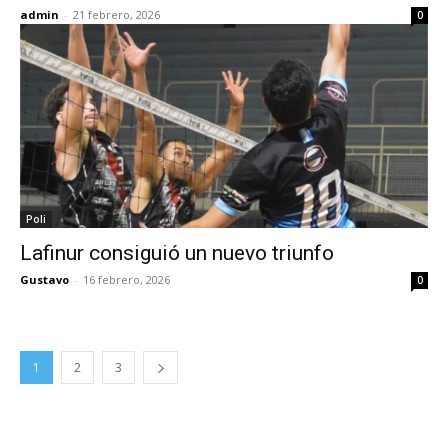
admin
-
21 febrero, 2026
0
Poli
Lafinur consiguió un nuevo triunfo
Gustavo
-
16 febrero, 2026
0
1
2
3