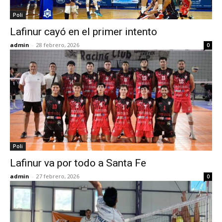
Poli
Lafinur cayó en el primer intento
admin
-
28 febrero, 2026
0
Poli
Lafinur va por todo a Santa Fe
admin
-
27 febrero, 2026
0