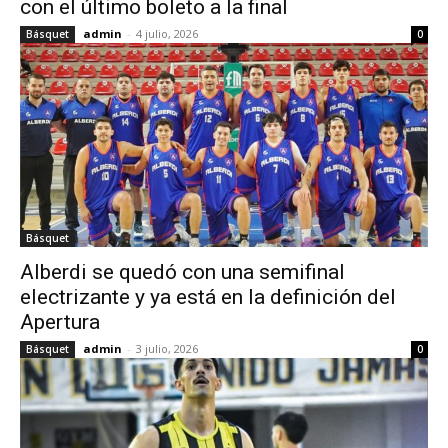
con el último boleto a la final
admin
-
4 julio, 2026
Básquet
0
Básquet
Alberdi se quedó con una semifinal
electrizante y ya está en la definición del
Apertura
admin
-
3 julio, 2026
Básquet
0