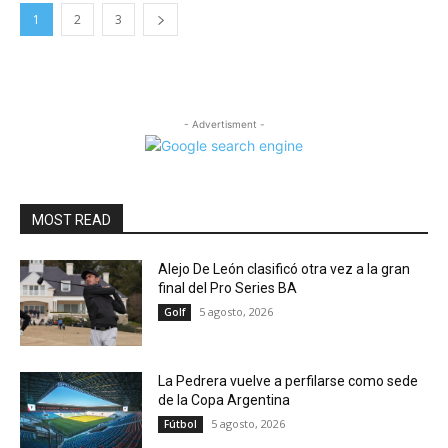
1
2
3
- Advertisment -
MOST READ
Alejo De León clasificó otra vez a la gran
final del Pro Series BA
5 agosto, 2026
Golf
La Pedrera vuelve a perfilarse como sede
de la Copa Argentina
5 agosto, 2026
Fútbol