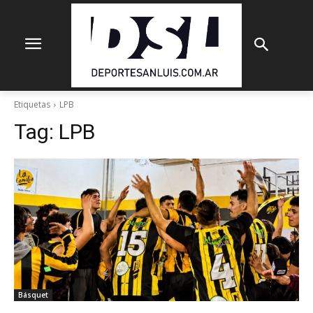
Etiquetas
LPB
Tag:
LPB
Básquet