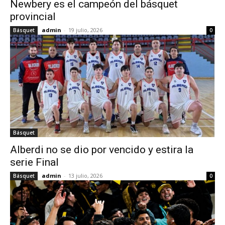
Newbery es el campeón del básquet
provincial
admin
-
19 julio, 2026
Básquet
0
Básquet
Alberdi no se dio por vencido y estira la
serie Final
admin
-
13 julio, 2026
Básquet
0