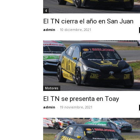
4
El TN cierra el año en San Juan
admin
-
10 diciembre, 2021
Motores
El TN se presenta en Toay
admin
-
19 noviembre, 2021