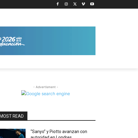
- Advertisment -
MOST READ
“Sanyo” y Piotto avanzan con
autoridad en Londres