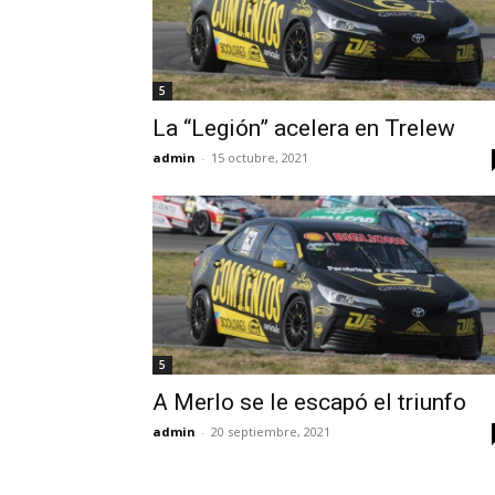
5
La “Legión” acelera en Trelew
admin
-
15 octubre, 2021
5
A Merlo se le escapó el triunfo
admin
-
20 septiembre, 2021