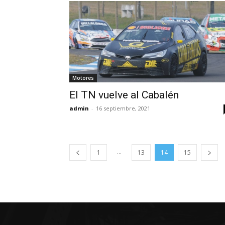
Motores
El TN vuelve al Cabalén
admin
-
16 septiembre, 2021
...
1
13
14
15