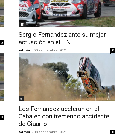
15
Sergio Fernandez ante su mejor
actuación en el TN
0
admin
-
20 septiembre, 2021
0
5
Los Fernandez aceleran en el
Cabalén con tremendo accidente
0
de Ciaurro
admin
-
18 septiembre, 2021
0