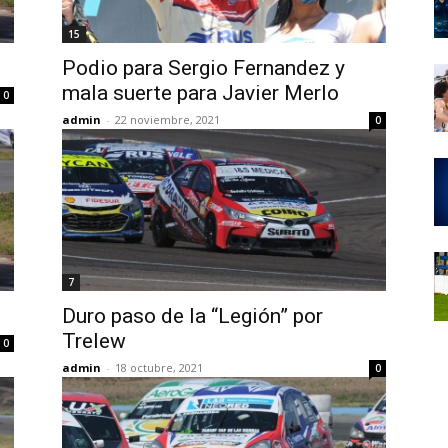
15
Podio para Sergio Fernandez y
mala suerte para Javier Merlo
0
admin
-
22 noviembre, 2021
0
7
Duro paso de la “Legión” por
Trelew
0
admin
-
18 octubre, 2021
0