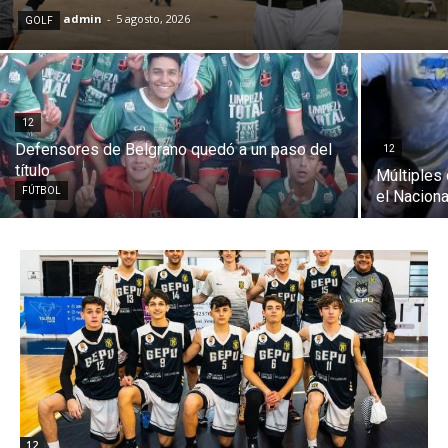
admin
-
5 agosto, 2026
GOLF
12
Defensores de Belgrano quedó a un paso del
12
título
Múltiples
FÚTBOL
el Nacion
12