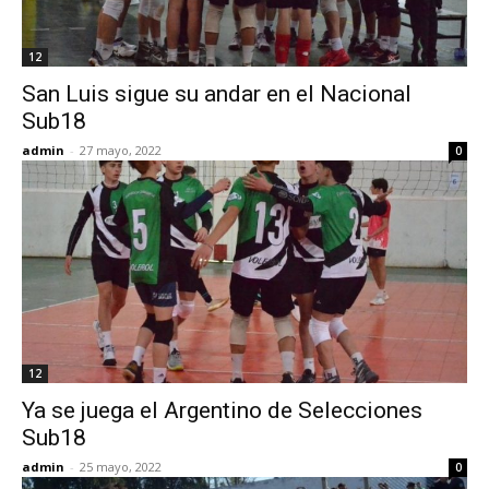
12
San Luis sigue su andar en el Nacional
Sub18
admin
-
27 mayo, 2022
0
12
Ya se juega el Argentino de Selecciones
Sub18
admin
-
25 mayo, 2022
0