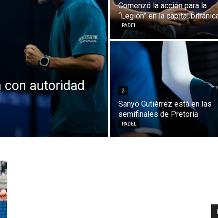
Comenzó la acción para la
“Legión” en la capital bitránic
PADEL
n con autoridad
2
Sanyo Gutiérrez está en las
semifinales de Pretoria
PADEL