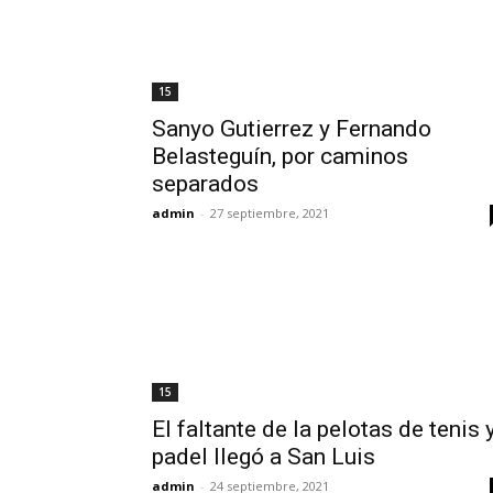
15
Sanyo Gutierrez y Fernando
Belasteguín, por caminos
separados
admin
-
27 septiembre, 2021
15
El faltante de la pelotas de tenis 
padel llegó a San Luis
admin
-
24 septiembre, 2021