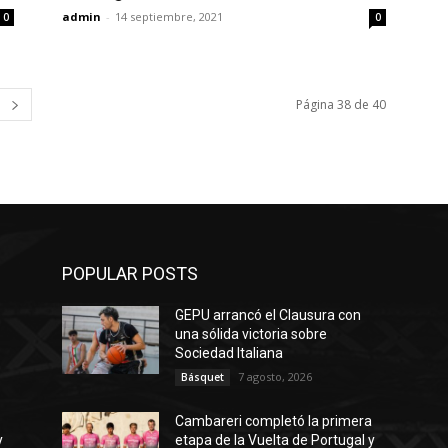
admin
-
14 septiembre, 2021
0
0
Página 38 de 40
POPULAR POSTS
GEPU arrancó el Clausura con
una sólida victoria sobre
Sociedad Italiana
7 agosto, 2026
Básquet
a
Cambareri completó la primera
y
etapa de la Vuelta de Portugal y