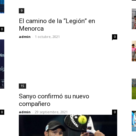
9
El camino de la “Legión” en
Menorca
0
admin
-
1 octubre, 2021
0
15
Sanyo confirmó su nuevo
compañero
admin
-
29 septiembre, 2021
0
0