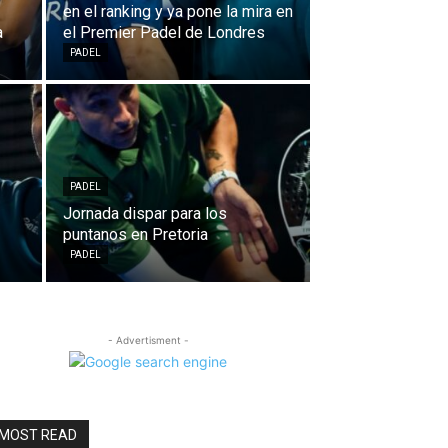
en el ranking y ya pone la mira en
a
el Premier Padel de Londres
PADEL
PADEL
Jornada dispar para los
puntanos en Pretoria
PADEL
- Advertisment -
MOST READ