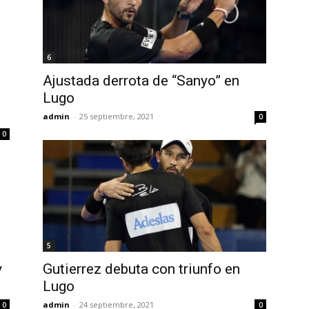
6
Ajustada derrota de “Sanyo” en
Lugo
admin
-
25 septiembre, 2021
0
0
5
y
Gutierrez debuta con triunfo en
Lugo
admin
-
24 septiembre, 2021
0
0