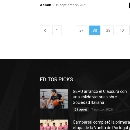
admin
-
15 septiembre, 2021
...
1
37
38
39
40
EDITOR PICKS
GEPU arrancó el Clausura con
una sólida victoria sobre
Sociedad Italiana
7 agosto, 2026
Básquet
Cambareri completó la primer
etapa de la Vuelta de Portugal 