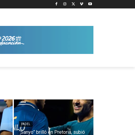
PADEL
“Sanyo” brilló en Pretoria, subió