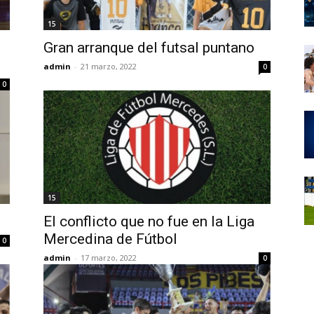
15
Gran arranque del futsal puntano
admin
-
21 marzo, 2022
0
0
15
El conflicto que no fue en la Liga
Mercedina de Fútbol
0
admin
-
17 marzo, 2022
0