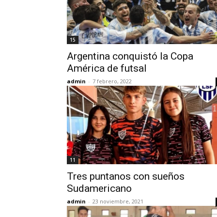
15
Argentina conquistó la Copa
América de futsal
admin
-
7 febrero, 2022
11
Tres puntanos con sueños
Sudamericano
admin
-
23 noviembre, 2021