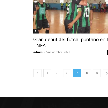
7
Gran debut del futsal puntano en 
LNFA
admin
-
5 noviembre, 2021
...
1
6
7
8
9