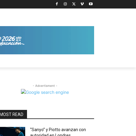
- Advertisment -
MOST READ
“Sanyo” y Piotto avanzan con
autoridad en Londres