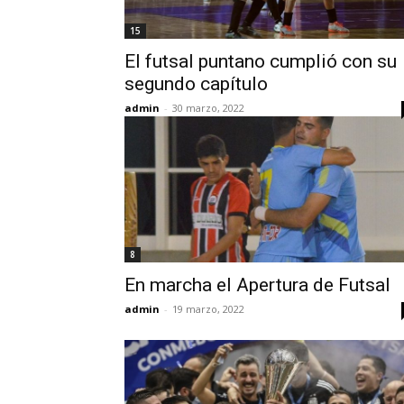
15
El futsal puntano cumplió con su
segundo capítulo
admin
-
30 marzo, 2022
8
En marcha el Apertura de Futsal
admin
-
19 marzo, 2022