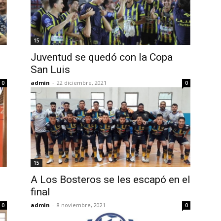
15
Juventud se quedó con la Copa
San Luis
admin
-
22 diciembre, 2021
0
0
15
A Los Bosteros se les escapó en el
final
admin
-
8 noviembre, 2021
0
0