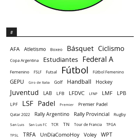
#
Básquet
Ciclismo
AFA
Atletismo
Boxeo
Federal A
Estudiantes
Copa Argentina
Fútbol
Femenino
Futsal
FSLF
Fútbol Femenino
GEPU
Handball
Hockey
Golf
Giro de Italia
Juventud
LFDVC
LMF
LPB
LAB
LFB
LFNP
LSF
Padel
Premier Padel
LPF
Premier
Rally Provincial
Rally Argentino
Rugby
Qatar 2022
TN
TCR
Tour de Francia
TPGA
San Luis
San Luis FC
TRFA
UnDíaComoHoy
WPT
Voley
TPSL