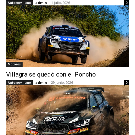
admin
-
1 julio, 2026
Automovilismo
0
Motores
Villagra se quedó con el Poncho
admin
-
29 junio, 2026
Automovilismo
0