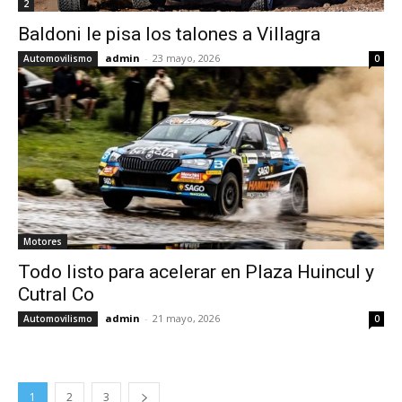
2
Baldoni le pisa los talones a Villagra
admin
-
23 mayo, 2026
Automovilismo
0
Motores
Todo listo para acelerar en Plaza Huincul y
Cutral Co
admin
-
21 mayo, 2026
Automovilismo
0
1
2
3