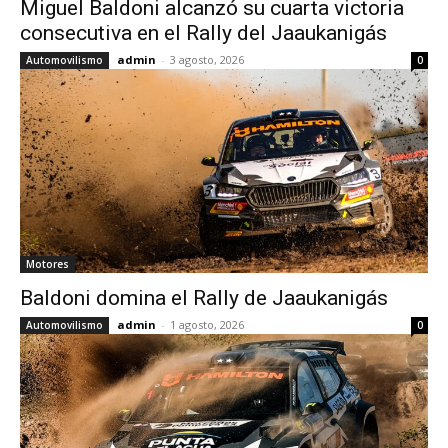
Miguel Baldoni alcanzó su cuarta victoria
consecutiva en el Rally del Jaaukanigás
admin
-
3 agosto, 2026
Automovilismo
0
Motores
Baldoni domina el Rally de Jaaukanigás
admin
-
1 agosto, 2026
Automovilismo
0