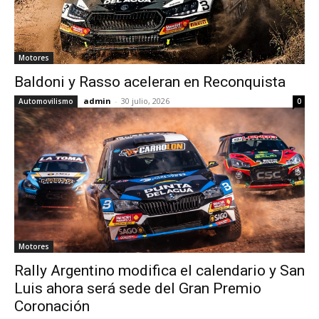
Motores
Baldoni y Rasso aceleran en Reconquista
admin
-
30 julio, 2026
Automovilismo
0
Motores
Rally Argentino modifica el calendario y San
Luis ahora será sede del Gran Premio
Coronación