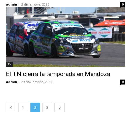
admin
-
2 diciembre, 2025
0
15
El TN cierra la temporada en Mendoza
admin
-
29 noviembre, 2025
0
1
2
3