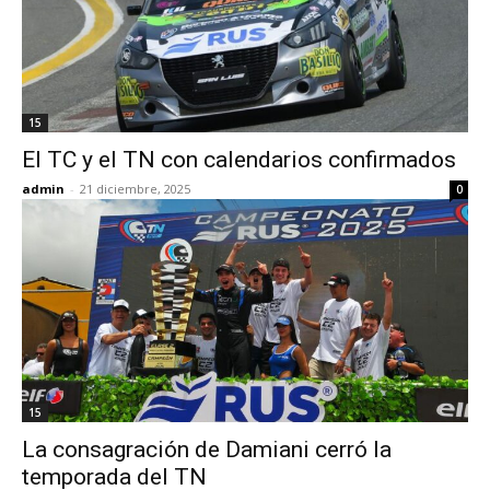
15
El TC y el TN con calendarios confirmados
admin
-
21 diciembre, 2025
0
15
La consagración de Damiani cerró la
temporada del TN