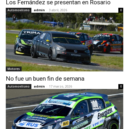
Los Fernández se presentan en Rosario
admin
-
3 abril, 2026
Automovilismo
0
Motores
No fue un buen fin de semana
admin
-
17 marzo, 2026
Automovilismo
0