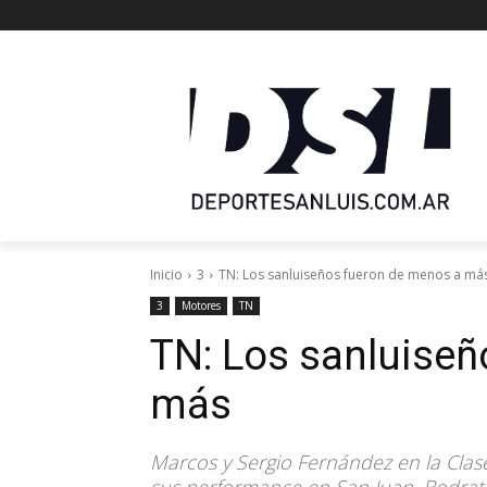
Inicio
3
TN: Los sanluiseños fueron de menos a má
3
Motores
TN
TN: Los sanluiseñ
más
Marcos y Sergio Fernández en la Clas