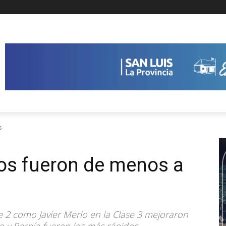
s
os fueron de menos a
e 2 como Javier Merlo en la Clase 3 mejoraron