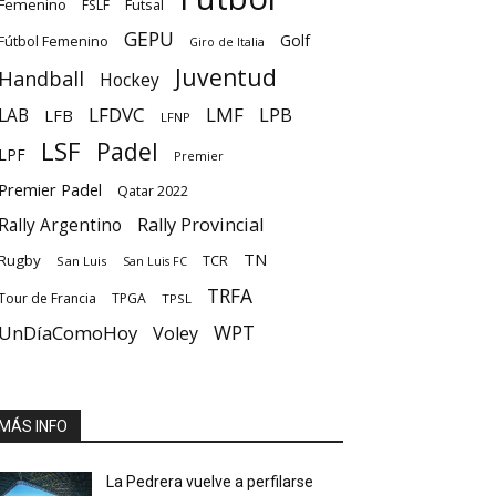
Femenino
Futsal
FSLF
GEPU
Golf
Fútbol Femenino
Giro de Italia
Juventud
Handball
Hockey
LFDVC
LMF
LPB
LAB
LFB
LFNP
LSF
Padel
LPF
Premier
Premier Padel
Qatar 2022
Rally Provincial
Rally Argentino
TN
Rugby
TCR
San Luis
San Luis FC
TRFA
Tour de Francia
TPGA
TPSL
UnDíaComoHoy
WPT
Voley
MÁS INFO
La Pedrera vuelve a perfilarse