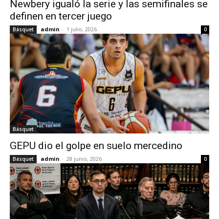
Newbery igualó la serie y las semifinales se
definen en tercer juego
admin
-
1 julio, 2026
Básquet
0
Básquet
GEPU dio el golpe en suelo mercedino
admin
-
28 junio, 2026
Básquet
0