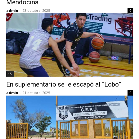
Mendocina
admin
-
28 octubre, 2025
0
15
En suplementario se le escapó al “Lobo”
admin
-
21 octubre, 2025
0