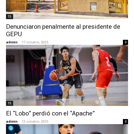
15
Denunciaron penalmente al presidente de
GEPU
admin
-
17 octubre, 2025
0
15
El “Lobo” perdió con el “Apache”
admin
-
13 octubre, 2025
0