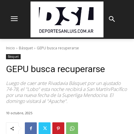
Inicio
Básquet
GEPU busca recuperarse
Básquet
GEPU busca recuperarse
Luego de caer ante Rivadavia Básquet por un ajustado
74-78, el "Lobo" esta noche recibirá a San Martín/Pacífico
por una nueva fecha de la Superliga Mendocina. El
domingo visitará al "Apache".
10 octubre, 2025