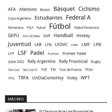
Básquet
Ciclismo
AFA
Atletismo
Boxeo
Federal A
Estudiantes
Copa Argentina
Fútbol
Femenino
Futsal
FSLF
Fútbol Femenino
GEPU
Handball
Hockey
Golf
Giro de Italia
Juventud
LFDVC
LMF
LPB
LAB
LFB
LFNP
LSF
Padel
Premier Padel
LPF
Premier
Rally Provincial
Rally Argentino
Rugby
Qatar 2022
TN
TCR
Tour de Francia
TPGA
San Luis
San Luis FC
TRFA
UnDíaComoHoy
WPT
Voley
TPSL
MÁS INFO
El Clausura de la Liga Provincial de