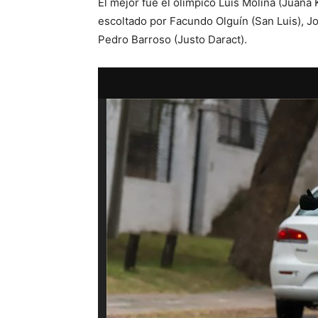
El mejor fue el olímpico Luis Molina (Juana
escoltado por Facundo Olguín (San Luis), Jo
Pedro Barroso (Justo Daract).