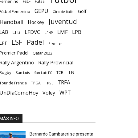
Femenino
Futsal
FSLF
GEPU
Golf
Fútbol Femenino
Giro de Italia
Juventud
Handball
Hockey
LFDVC
LMF
LPB
LAB
LFB
LFNP
LSF
Padel
LPF
Premier
Premier Padel
Qatar 2022
Rally Provincial
Rally Argentino
TN
Rugby
TCR
San Luis
San Luis FC
TRFA
Tour de Francia
TPGA
TPSL
UnDíaComoHoy
WPT
Voley
MÁS INFO
Bernardo Cambareri se presenta