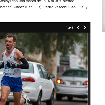
 Koslay) con una marca de 1h.07m.30s. siendo
nathan Suárez (San Luis), Pedro Vasconi (San Luis) y
1
de 6