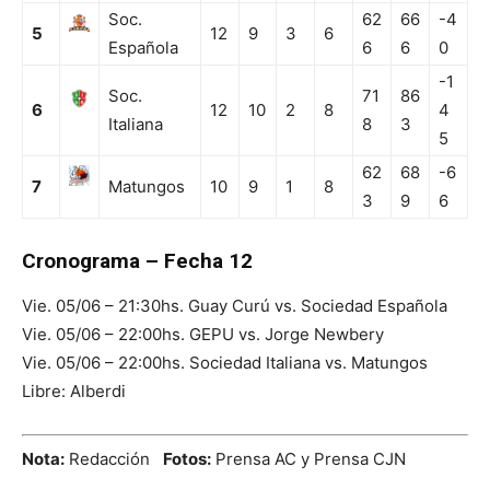
Soc.
62
66
-4
5
12
9
3
6
Española
6
6
0
-1
Soc.
71
86
6
12
10
2
8
4
Italiana
8
3
5
62
68
-6
7
Matungos
10
9
1
8
3
9
6
Cronograma – Fecha 12
Vie. 05/06 – 21:30hs. Guay Curú vs. Sociedad Española
Vie. 05/06 – 22:00hs. GEPU vs. Jorge Newbery
Vie. 05/06 – 22:00hs. Sociedad Italiana vs. Matungos
Libre: Alberdi
Nota:
Redacción
Fotos:
Prensa AC y Prensa CJN