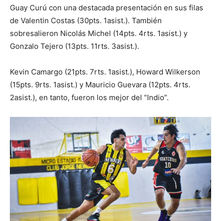
Guay Curú con una destacada presentación en sus filas
de Valentin Costas (30pts. 1asist.). También
sobresalieron Nicolás Michel (14pts. 4rts. 1asist.) y
Gonzalo Tejero (13pts. 11rts. 3asist.).
Kevin Camargo (21pts. 7rts. 1asist.), Howard Wilkerson
(15pts. 9rts. 1asist.) y Mauricio Guevara (12pts. 4rts.
2asist.), en tanto, fueron los mejor del “Indio”.