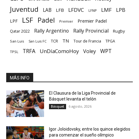
Juventud
LFDVC
LMF
LPB
LAB
LFB
LFNP
LSF
Padel
Premier Padel
LPF
Premier
Rally Provincial
Rally Argentino
Rugby
Qatar 2022
TN
TCR
Tour de Francia
TPGA
San Luis
San Luis FC
TRFA
UnDíaComoHoy
WPT
Voley
TPSL
MÁS INFO
El Clausura de la Liga Provincial de
Básquet levanta el telón
6 agosto, 2026
Básquet
Igor Joloidovsky, entre los quince elegidos
para comenzar el sueño olímpico