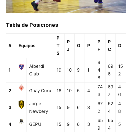
Tabla de Posiciones
P
P
P
P
#
Equipos
T
G
P
D
J
F
C
S
8
Alberdi
69
15
1
19
10
9
1
4
Club
6
2
8
74
69
4
2
Guay Curú
16
10
6
4
3
7
6
Jorge
67
62
4
3
15
9
6
3
Newbery
2
4
8
65
65
4
GEPU
15
9
6
3
5
9
4