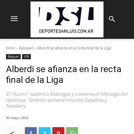
Inicio
Básquet
Alberdi se afianza en la recta final de la Liga
Básquet
LPB
Alberdi se afianza en la recta
final de la Liga
El "Azurro" superó a Matungos y conserva el liderazgo del
Apertura. También sumaron triunfos Española y
Newbery.
30 mayo, 2026