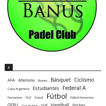
#
Básquet
Ciclismo
AFA
Atletismo
Boxeo
Federal A
Estudiantes
Copa Argentina
Fútbol
Femenino
Futsal
FSLF
Fútbol Femenino
GEPU
Handball
Hockey
Golf
Giro de Italia