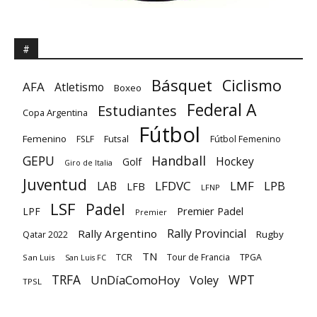
#
Básquet
Ciclismo
AFA
Atletismo
Boxeo
Federal A
Estudiantes
Copa Argentina
Fútbol
Femenino
Futsal
FSLF
Fútbol Femenino
GEPU
Handball
Hockey
Golf
Giro de Italia
Juventud
LFDVC
LMF
LPB
LAB
LFB
LFNP
LSF
Padel
Premier Padel
LPF
Premier
Rally Provincial
Rally Argentino
Rugby
Qatar 2022
TN
TCR
Tour de Francia
TPGA
San Luis
San Luis FC
TRFA
UnDíaComoHoy
WPT
Voley
TPSL