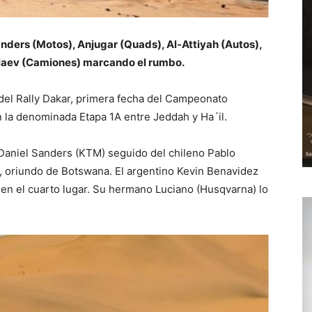
anders (Motos), Anjugar (Quads), Al-Attiyah (Autos),
kolaev (Camiones) marcando el rumbo.
del Rally Dakar, primera fecha del Campeonato
n la denominada Etapa 1A entre Jeddah y Ha´il.
o Daniel Sanders (KTM) seguido del chileno Pablo
, oriundo de Botswana. El argentino Kevin Benavidez
 en el cuarto lugar. Su hermano Luciano (Husqvarna) lo