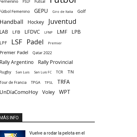
Femenino
Futsal
FSLF
GEPU
Golf
Fútbol Femenino
Giro de Italia
Juventud
Handball
Hockey
LFDVC
LMF
LPB
LAB
LFB
LFNP
LSF
Padel
LPF
Premier
Premier Padel
Qatar 2022
Rally Provincial
Rally Argentino
TN
Rugby
TCR
San Luis
San Luis FC
TRFA
Tour de Francia
TPGA
TPSL
UnDíaComoHoy
WPT
Voley
MÁS INFO
Vuelve a rodar la pelota en el