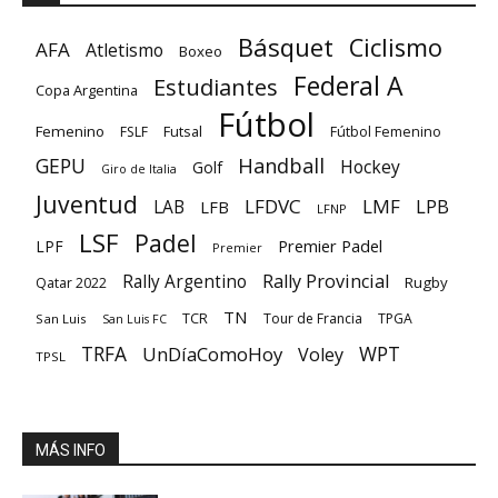
Básquet
Ciclismo
AFA
Atletismo
Boxeo
Federal A
Estudiantes
Copa Argentina
Fútbol
Femenino
Futsal
FSLF
Fútbol Femenino
GEPU
Handball
Hockey
Golf
Giro de Italia
Juventud
LFDVC
LMF
LPB
LAB
LFB
LFNP
LSF
Padel
Premier Padel
LPF
Premier
Rally Provincial
Rally Argentino
Rugby
Qatar 2022
TN
TCR
Tour de Francia
TPGA
San Luis
San Luis FC
TRFA
UnDíaComoHoy
WPT
Voley
TPSL
MÁS INFO