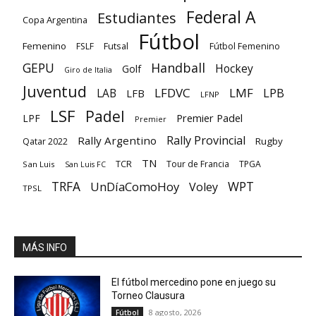
Federal A
Estudiantes
Copa Argentina
Fútbol
Femenino
Futsal
FSLF
Fútbol Femenino
GEPU
Handball
Hockey
Golf
Giro de Italia
Juventud
LFDVC
LMF
LPB
LAB
LFB
LFNP
LSF
Padel
Premier Padel
LPF
Premier
Rally Provincial
Rally Argentino
Rugby
Qatar 2022
TN
TCR
Tour de Francia
TPGA
San Luis
San Luis FC
TRFA
UnDíaComoHoy
WPT
Voley
TPSL
MÁS INFO
El fútbol mercedino pone en juego su
Torneo Clausura
8 agosto, 2026
Fútbol