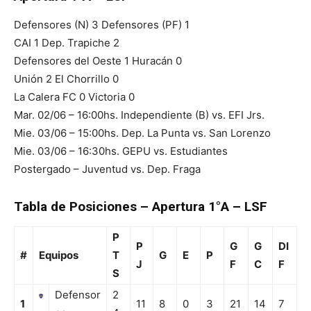
Defensores (N) 3 Defensores (PF) 1
CAI 1 Dep. Trapiche 2
Defensores del Oeste 1 Huracán 0
Unión 2 El Chorrillo 0
La Calera FC 0 Victoria 0
Mar. 02/06 – 16:00hs. Independiente (B) vs. EFI Jrs.
Mie. 03/06 – 15:00hs. Dep. La Punta vs. San Lorenzo
Mie. 03/06 – 16:30hs. GEPU vs. Estudiantes
Postergado – Juventud vs. Dep. Fraga
Tabla de Posiciones – Apertura 1°A – LSF
P
P
G
G
DI
#
Equipos
T
G
E
P
J
F
C
F
S
Defensor
2
1
11
8
0
3
21
14
7