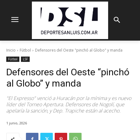
Inicio
Fútbol
Defensores del Oeste "pinchó al Globo" y manda
Fútbol
LSF
Defensores del Oeste “pinchó
al Globo” y manda
"El Expresso" venció a Huracán por la mínima y es nuevo
líder del Torneo Apertura. Defensores de Nogolí, que
apelaría la sanción, y Dep. Trapiche están al acecho.
1 junio, 2026