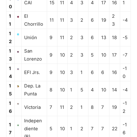
CAI
15
11
4
3
4
17
16
1
0
1
El
2
11
11
3
2
6
19
-4
1
Chorrillo
3
1
Unión
9
11
2
3
6
13
18
-5
2
1
San
9
10
2
3
5
10
17
-7
3
Lorenzo
1
-1
EFI Jrs.
9
10
3
1
6
6
16
4
0
1
Dep. La
8
10
1
5
4
10
14
-4
5
Punta
1
-1
Victoria
7
11
2
1
8
7
19
6
2
Indepen
1
-1
diente
5
10
1
2
7
7
22
7
6
(B)