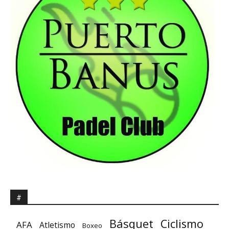
#
Básquet
Ciclismo
AFA
Atletismo
Boxeo