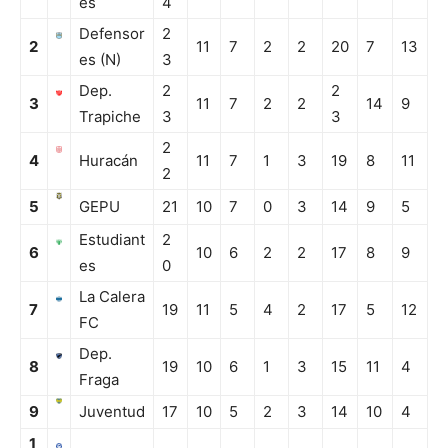
es
4
Defensor
2
2
11
7
2
2
20
7
13
es (N)
3
Dep.
2
2
3
11
7
2
2
14
9
Trapiche
3
3
2
4
Huracán
11
7
1
3
19
8
11
2
5
GEPU
21
10
7
0
3
14
9
5
Estudiant
2
6
10
6
2
2
17
8
9
es
0
La Calera
7
19
11
5
4
2
17
5
12
FC
Dep.
8
19
10
6
1
3
15
11
4
Fraga
9
Juventud
17
10
5
2
3
14
10
4
1