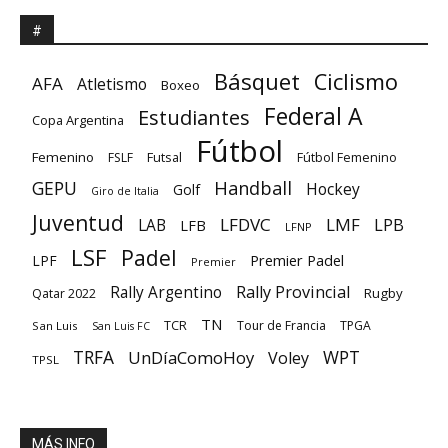
#
Básquet
Ciclismo
AFA
Atletismo
Boxeo
Federal A
Estudiantes
Copa Argentina
Fútbol
Femenino
Futsal
FSLF
Fútbol Femenino
GEPU
Handball
Hockey
Golf
Giro de Italia
Juventud
LFDVC
LMF
LPB
LAB
LFB
LFNP
LSF
Padel
Premier Padel
LPF
Premier
Rally Provincial
Rally Argentino
Rugby
Qatar 2022
TN
TCR
Tour de Francia
TPGA
San Luis
San Luis FC
TRFA
UnDíaComoHoy
WPT
Voley
TPSL
MÁS INFO