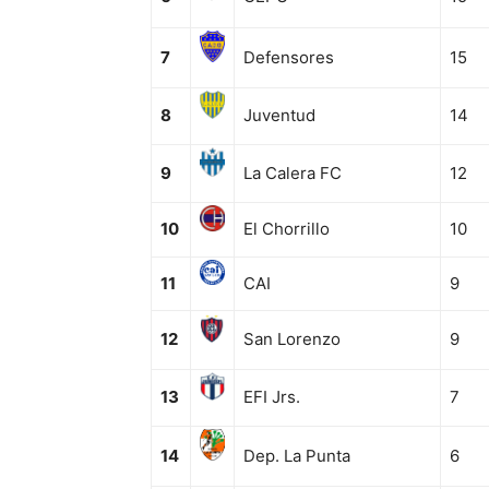
7
Defensores
15
8
Juventud
14
9
La Calera FC
12
10
El Chorrillo
10
11
CAI
9
12
San Lorenzo
9
13
EFI Jrs.
7
14
Dep. La Punta
6