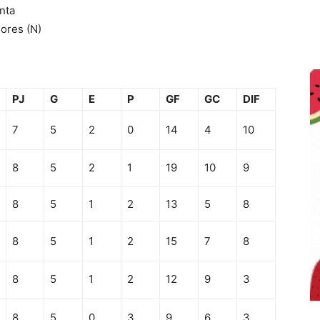
unta
sores (N)
PJ
G
E
P
GF
GC
DIF
7
5
2
0
14
4
10
8
5
2
1
19
10
9
8
5
1
2
13
5
8
8
5
1
2
15
7
8
8
5
1
2
12
9
3
8
5
0
3
9
6
3