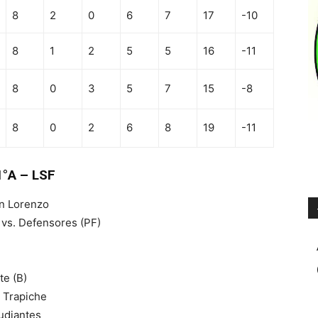
8
2
0
6
7
17
-10
8
1
2
5
5
16
-11
8
0
3
5
7
15
-8
8
0
2
6
8
19
-11
1°A – LSF
an Lorenzo
 vs. Defensores (PF)
te (B)
. Trapiche
tudiantes