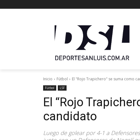
Inicio
Fútbol
El "Rojo Trapichero" se suma como c
Fútbol
LSF
El “Rojo Trapiche
candidato
Luego de golear por 4-1 a Defensores 