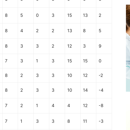
8
5
0
3
15
13
2
8
4
2
2
13
8
5
8
3
3
2
12
3
9
7
3
1
3
15
15
0
8
2
3
3
10
12
-2
8
2
3
3
10
14
-4
7
2
1
4
4
12
-8
7
1
3
3
8
11
-3