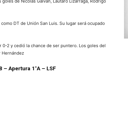
os goles de Nicolás Galván, Lautaro Lizarraga, Rodrigo
ó como DT de Unión San Luis. Su lugar será ocupado
 0-2 y cedió la chance de ser puntero. Los goles del
er Hernández
 – Apertura 1°A – LSF