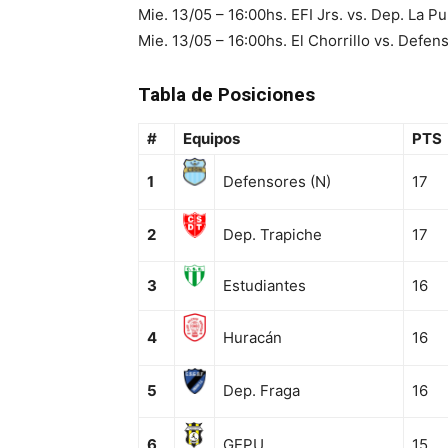
Mie. 13/05 – 16:00hs. EFI Jrs. vs. Dep. La P
Mie. 13/05 – 16:00hs. El Chorrillo vs. Defen
Tabla de Posiciones
#
Equipos
PTS
1
Defensores (N)
17
2
Dep. Trapiche
17
3
Estudiantes
16
4
Huracán
16
5
Dep. Fraga
16
6
GEPU
15