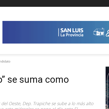
andidato
ro” se suma como
del Oeste, Dep. Trapiche se sube a lo más alto