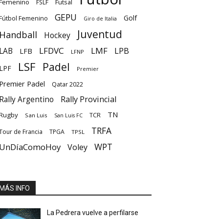
Femenino
Futsal
FSLF
GEPU
Golf
Fútbol Femenino
Giro de Italia
Juventud
Handball
Hockey
LFDVC
LMF
LPB
LAB
LFB
LFNP
LSF
Padel
LPF
Premier
Premier Padel
Qatar 2022
Rally Provincial
Rally Argentino
TN
Rugby
TCR
San Luis
San Luis FC
TRFA
Tour de Francia
TPGA
TPSL
UnDíaComoHoy
WPT
Voley
MÁS INFO
La Pedrera vuelve a perfilarse