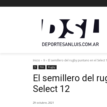
Inicio
9
El semillero del rugby puntano en el Select 
9
Poli
Rugby
El semillero del r
Select 12
29 octubre, 2021