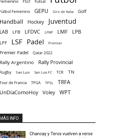
Femenino
Futsal
FSLF
GEPU
Golf
Fútbol Femenino
Giro de Italia
Juventud
Handball
Hockey
LFDVC
LMF
LPB
LAB
LFB
LFNP
LSF
Padel
LPF
Premier
Premier Padel
Qatar 2022
Rally Provincial
Rally Argentino
TN
Rugby
TCR
San Luis
San Luis FC
TRFA
Tour de Francia
TPGA
TPSL
UnDíaComoHoy
WPT
Voley
MÁS INFO
Chancay y Teros vuelven a verse