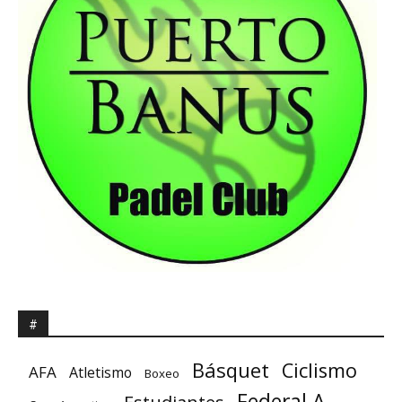
#
Básquet
Ciclismo
AFA
Atletismo
Boxeo
Federal A