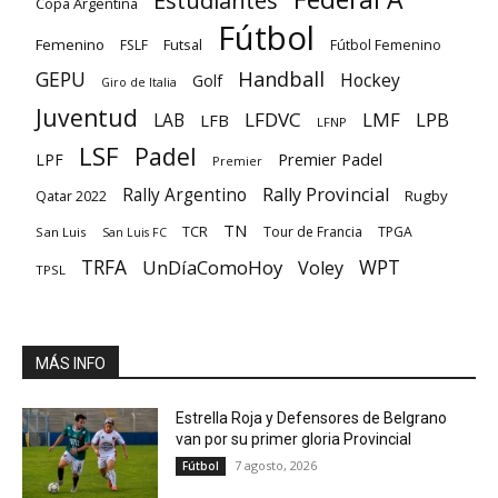
Estudiantes
Copa Argentina
Fútbol
Femenino
Futsal
FSLF
Fútbol Femenino
GEPU
Handball
Hockey
Golf
Giro de Italia
Juventud
LFDVC
LMF
LPB
LAB
LFB
LFNP
LSF
Padel
Premier Padel
LPF
Premier
Rally Provincial
Rally Argentino
Rugby
Qatar 2022
TN
TCR
Tour de Francia
TPGA
San Luis
San Luis FC
TRFA
UnDíaComoHoy
WPT
Voley
TPSL
MÁS INFO
Estrella Roja y Defensores de Belgrano
van por su primer gloria Provincial
7 agosto, 2026
Fútbol