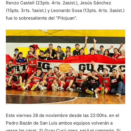
Renzo Castell (23pts. 4rts. 2asist.), Jesús Sánchez
(15pts. 3rts. 1asist.) y Leonardo Sosa (13pts. 4rts. 3asist.)
fue lo sobresaliente del “Pitojuan”.
Este viernes 28 de noviembre desde las 22:00hs. en el
Pedro Bazán de San Luis ambos equipos volverán a
verse las caras. Si Guay Curú gana, será el campeón. Si