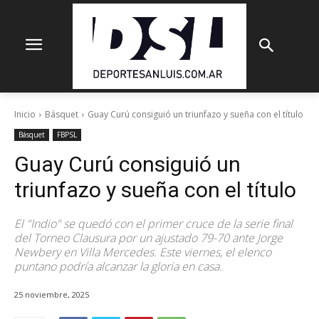
Inicio
Básquet
Guay Curú consiguió un triunfazo y sueña con el título
Básquet
FBPSL
Guay Curú consiguió un
triunfazo y sueña con el título
El "Indio" se quedó con el primer cruce de la serie final
del Torneo Clausura por un ajustado 79-70 ante Jorge
Newbery en Villa Mercedes. Este viernes, el elenco
puntano podría alcanzar la gloria en casa.
25 noviembre, 2025