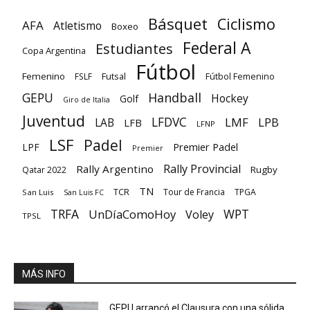
Básquet
Ciclismo
AFA
Atletismo
Boxeo
Federal A
Estudiantes
Copa Argentina
Fútbol
Femenino
Futsal
FSLF
Fútbol Femenino
GEPU
Handball
Hockey
Golf
Giro de Italia
Juventud
LFDVC
LMF
LPB
LAB
LFB
LFNP
LSF
Padel
Premier Padel
LPF
Premier
Rally Provincial
Rally Argentino
Rugby
Qatar 2022
TN
TCR
Tour de Francia
TPGA
San Luis
San Luis FC
TRFA
UnDíaComoHoy
WPT
Voley
TPSL
MÁS INFO
GEPU arrancó el Clausura con una sólida