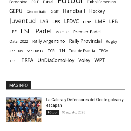
Fútbol
Femenino
Futsal
FSLF
Fútbol Femenino
GEPU
Handball
Hockey
Golf
Giro de Italia
Juventud
LFDVC
LMF
LPB
LAB
LFB
LFNP
LSF
Padel
Premier Padel
LPF
Premier
Rally Provincial
Rally Argentino
Rugby
Qatar 2022
TN
TCR
Tour de Francia
TPGA
San Luis
San Luis FC
TRFA
UnDíaComoHoy
WPT
Voley
TPSL
MÁS INFO
La Calera y Defensores del Oeste golean y
escapan
10 agosto, 2026
Fútbol