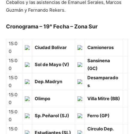
Ceballos y las asistencias de Emanuel Serales, Marcos
Guzmán y Fernando Rekers.
Cronograma – 19° Fecha – Zona Sur
15:0
Ciudad Bolivar
Camioneros
0
15:0
Sansinena
Sol de Mayo (V)
0
(GC)
15:0
Desamparado
Dep. Madryn
0
s
15:0
Olimpo
Villa Mitre (BB)
0
15:0
Sp. Peñarol (SJ)
Ferro (GP)
0
15:0
Circulo Dep.
Estudiantes (SL)