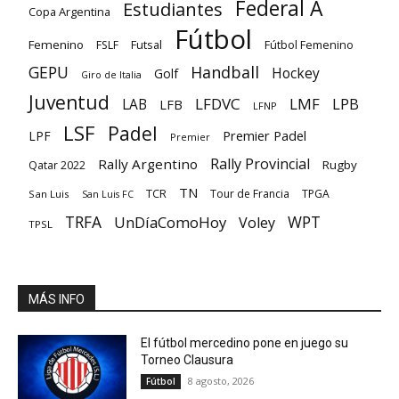
Federal A
Estudiantes
Copa Argentina
Fútbol
Femenino
Futsal
FSLF
Fútbol Femenino
GEPU
Handball
Hockey
Golf
Giro de Italia
Juventud
LFDVC
LMF
LPB
LAB
LFB
LFNP
LSF
Padel
Premier Padel
LPF
Premier
Rally Provincial
Rally Argentino
Rugby
Qatar 2022
TN
TCR
Tour de Francia
TPGA
San Luis
San Luis FC
TRFA
UnDíaComoHoy
WPT
Voley
TPSL
MÁS INFO
El fútbol mercedino pone en juego su
Torneo Clausura
8 agosto, 2026
Fútbol