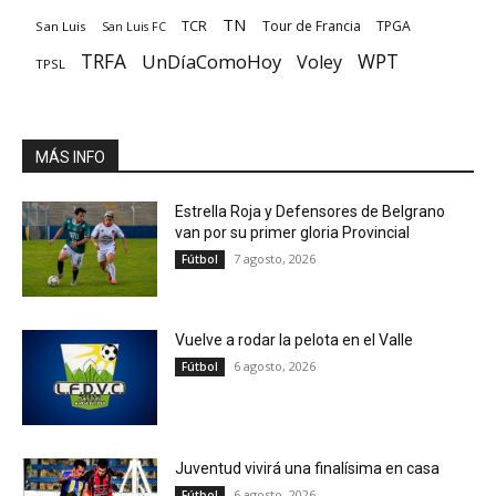
TN
TCR
Tour de Francia
TPGA
San Luis
San Luis FC
TRFA
UnDíaComoHoy
WPT
Voley
TPSL
MÁS INFO
Estrella Roja y Defensores de Belgrano
van por su primer gloria Provincial
7 agosto, 2026
Fútbol
Vuelve a rodar la pelota en el Valle
6 agosto, 2026
Fútbol
Juventud vivirá una finalísima en casa
6 agosto, 2026
Fútbol