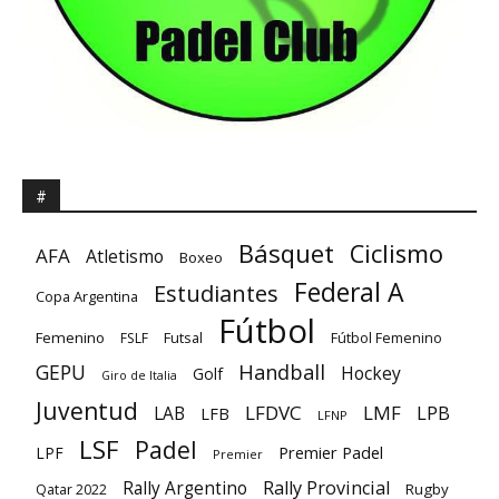
#
Básquet
Ciclismo
AFA
Atletismo
Boxeo
Federal A
Estudiantes
Copa Argentina
Fútbol
Femenino
Futsal
FSLF
Fútbol Femenino
GEPU
Handball
Hockey
Golf
Giro de Italia
Juventud
LFDVC
LMF
LPB
LAB
LFB
LFNP
LSF
Padel
Premier Padel
LPF
Premier
Rally Provincial
Rally Argentino
Rugby
Qatar 2022