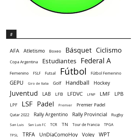
#
Básquet
Ciclismo
AFA
Atletismo
Boxeo
Federal A
Estudiantes
Copa Argentina
Fútbol
Femenino
Futsal
FSLF
Fútbol Femenino
GEPU
Handball
Hockey
Golf
Giro de Italia
Juventud
LFDVC
LMF
LPB
LAB
LFB
LFNP
LSF
Padel
Premier Padel
LPF
Premier
Rally Provincial
Rally Argentino
Rugby
Qatar 2022
TN
TCR
Tour de Francia
TPGA
San Luis
San Luis FC
TRFA
UnDíaComoHoy
WPT
Voley
TPSL