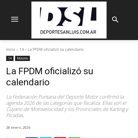
Inicio
14
La FPDM oficializó su calendario
14
Motores
La FPDM oficializó su
calendario
La Federación Puntana del Deporte Motor confirmó la
agenda 2026 de las categorías que fiscaliza. Ellas son el
Cuyano de Motovelocidad y los Provinciales de Karting y
Picadas.
28 enero, 2026