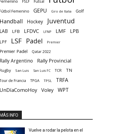
Femenino
Futsal
FSLF
GEPU
Golf
Fútbol Femenino
Giro de Italia
Juventud
Handball
Hockey
LFDVC
LMF
LPB
LAB
LFB
LFNP
LSF
Padel
LPF
Premier
Premier Padel
Qatar 2022
Rally Provincial
Rally Argentino
TN
Rugby
TCR
San Luis
San Luis FC
TRFA
Tour de Francia
TPGA
TPSL
UnDíaComoHoy
WPT
Voley
MÁS INFO
Vuelve a rodar la pelota en el