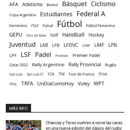
Básquet
Ciclismo
AFA
Atletismo
Boxeo
Federal A
Estudiantes
Copa Argentina
Fútbol
Femenino
Futsal
FSLF
Fútbol Femenino
GEPU
Handball
Hockey
Golf
Giro de Italia
Juventud
LFDVC
LMF
LPB
LAB
LFB
LFNP
LSF
Padel
Premier Padel
LPF
Premier
Rally Provincial
Rally Argentino
Rugby
Qatar 2022
TN
TCR
Tour de Francia
TPGA
San Luis
San Luis FC
TRFA
UnDíaComoHoy
WPT
Voley
TPSL
MÁS INFO
Chancay y Teros vuelven a verse las caras
en una nueva edición del clásico del rugby