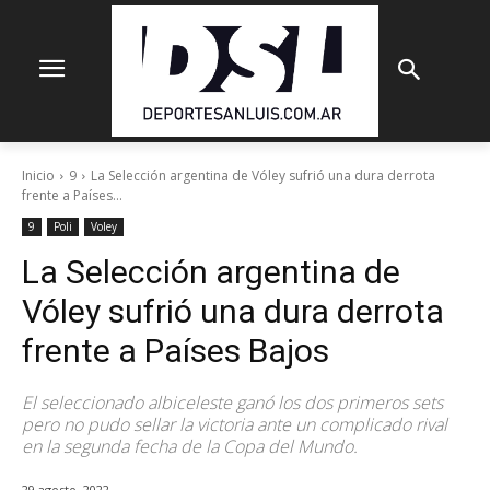
Inicio
9
La Selección argentina de Vóley sufrió una dura derrota
frente a Países...
9
Poli
Voley
La Selección argentina de
Vóley sufrió una dura derrota
frente a Países Bajos
El seleccionado albiceleste ganó los dos primeros sets
pero no pudo sellar la victoria ante un complicado rival
en la segunda fecha de la Copa del Mundo.
29 agosto, 2022