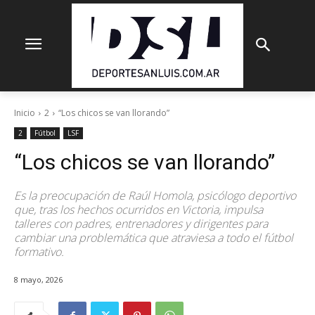
Inicio
2
“Los chicos se van llorando”
2
Fútbol
LSF
“Los chicos se van llorando”
Es la preocupación de Raúl Homola, psicólogo deportivo
que, tras los hechos ocurridos en Victoria, impulsa
talleres con padres, entrenadores y dirigentes para
cambiar una problemática que atraviesa a todo el fútbol
formativo.
8 mayo, 2026