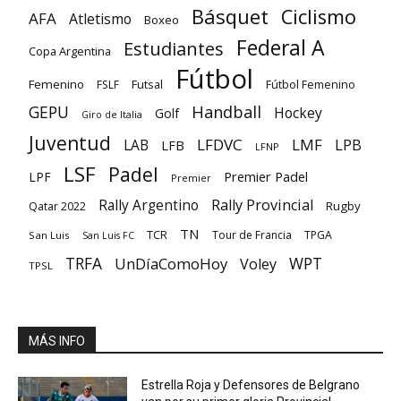
Básquet
Ciclismo
AFA
Atletismo
Boxeo
Federal A
Estudiantes
Copa Argentina
Fútbol
Femenino
Futsal
FSLF
Fútbol Femenino
GEPU
Handball
Hockey
Golf
Giro de Italia
Juventud
LFDVC
LMF
LPB
LAB
LFB
LFNP
LSF
Padel
Premier Padel
LPF
Premier
Rally Provincial
Rally Argentino
Rugby
Qatar 2022
TN
TCR
Tour de Francia
TPGA
San Luis
San Luis FC
TRFA
UnDíaComoHoy
WPT
Voley
TPSL
MÁS INFO
Estrella Roja y Defensores de Belgrano