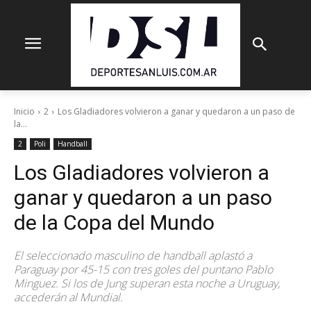
Inicio
2
Los Gladiadores volvieron a ganar y quedaron a un paso de
la...
2
Poli
Handball
Los Gladiadores volvieron a
ganar y quedaron a un paso
de la Copa del Mundo
El seleccionado masculino de handball aplastó a
Paraguay por 45-15 con tres goles del puntano Pablo
Minguez. Si los de Jung superan esta noche a Uruguay,
accederán al Mundial.