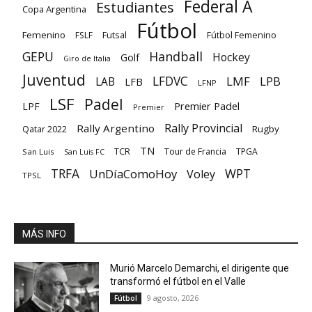
Federal A
Estudiantes
Copa Argentina
Fútbol
Femenino
Futsal
FSLF
Fútbol Femenino
GEPU
Handball
Hockey
Golf
Giro de Italia
Juventud
LFDVC
LMF
LPB
LAB
LFB
LFNP
LSF
Padel
Premier Padel
LPF
Premier
Rally Provincial
Rally Argentino
Rugby
Qatar 2022
TN
TCR
Tour de Francia
TPGA
San Luis
San Luis FC
TRFA
UnDíaComoHoy
WPT
Voley
TPSL
MÁS INFO
Murió Marcelo Demarchi, el dirigente que
transformó el fútbol en el Valle
9 agosto, 2026
Fútbol