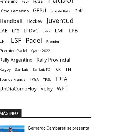
Femenino
Futsal
FSLF
GEPU
Golf
Fútbol Femenino
Giro de Italia
Juventud
Handball
Hockey
LFDVC
LMF
LPB
LAB
LFB
LFNP
LSF
Padel
LPF
Premier
Premier Padel
Qatar 2022
Rally Provincial
Rally Argentino
TN
Rugby
TCR
San Luis
San Luis FC
TRFA
Tour de Francia
TPGA
TPSL
UnDíaComoHoy
WPT
Voley
MÁS INFO
Bernardo Cambareri se presenta