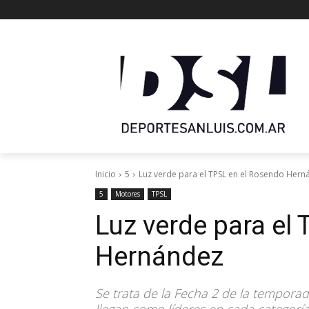
Inicio
5
Luz verde para el TPSL en el Rosendo Hern
5
Motores
TPSL
Luz verde para el
Hernández
Se trata de la Fecha 2 de la temporada