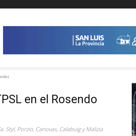
ández
 TPSL en el Rosendo
. Styl, Porzio, Canovas, Calabuig y Malizia