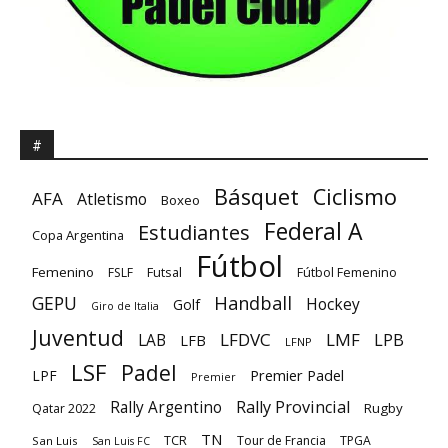
#
Básquet
Ciclismo
AFA
Atletismo
Boxeo
Federal A
Estudiantes
Copa Argentina
Fútbol
Femenino
Futsal
FSLF
Fútbol Femenino
GEPU
Handball
Hockey
Golf
Giro de Italia
Juventud
LFDVC
LMF
LPB
LAB
LFB
LFNP
LSF
Padel
Premier Padel
LPF
Premier
Rally Provincial
Rally Argentino
Rugby
Qatar 2022
TN
TCR
Tour de Francia
TPGA
San Luis
San Luis FC