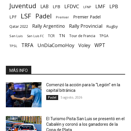
Juventud
LFDVC
LMF
LPB
LAB
LFB
LFNP
LSF
Padel
Premier Padel
LPF
Premier
Rally Provincial
Rally Argentino
Rugby
Qatar 2022
TN
TCR
Tour de Francia
TPGA
San Luis
San Luis FC
TRFA
UnDíaComoHoy
WPT
Voley
TPSL
MÁS INFO
Comenzó la acción para la “Legión” en la
capital bitránica
5 agosto, 2026
Padel
El Turismo Pista San Luis se presentó en el
Cabalén y coronó a los ganadores de la
Copa de Plata