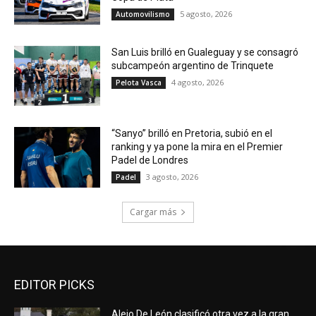
5 agosto, 2026
Automovilismo
San Luis brilló en Gualeguay y se consagró
subcampeón argentino de Trinquete
4 agosto, 2026
Pelota Vasca
“Sanyo” brilló en Pretoria, subió en el
ranking y ya pone la mira en el Premier
Padel de Londres
3 agosto, 2026
Padel
Cargar más
EDITOR PICKS
Alejo De León clasificó otra vez a la gran