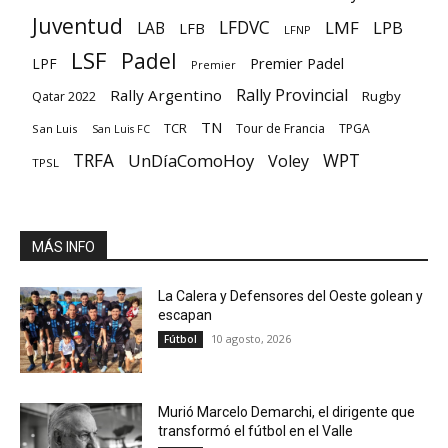
Juventud
LFDVC
LMF
LPB
LAB
LFB
LFNP
LSF
Padel
Premier Padel
LPF
Premier
Rally Provincial
Rally Argentino
Rugby
Qatar 2022
TN
TCR
Tour de Francia
TPGA
San Luis
San Luis FC
TRFA
UnDíaComoHoy
WPT
Voley
TPSL
MÁS INFO
La Calera y Defensores del Oeste golean y
escapan
10 agosto, 2026
Fútbol
Murió Marcelo Demarchi, el dirigente que
transformó el fútbol en el Valle