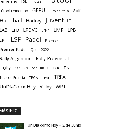
Femenino
Futsal
FSLF
GEPU
Golf
Fútbol Femenino
Giro de Italia
Juventud
Handball
Hockey
LFDVC
LMF
LPB
LAB
LFB
LFNP
LSF
Padel
LPF
Premier
Premier Padel
Qatar 2022
Rally Provincial
Rally Argentino
TN
Rugby
TCR
San Luis
San Luis FC
TRFA
Tour de Francia
TPGA
TPSL
UnDíaComoHoy
WPT
Voley
MÁS INFO
Un Día como Hoy – 2 de Junio