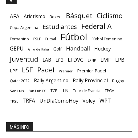
#
Básquet
Ciclismo
AFA
Atletismo
Boxeo
Federal A
Estudiantes
Copa Argentina
Fútbol
Femenino
Futsal
FSLF
Fútbol Femenino
GEPU
Handball
Hockey
Golf
Giro de Italia
Juventud
LFDVC
LMF
LPB
LAB
LFB
LFNP
LSF
Padel
Premier Padel
LPF
Premier
Rally Provincial
Rally Argentino
Rugby
Qatar 2022
TN
TCR
Tour de Francia
TPGA
San Luis
San Luis FC
TRFA
UnDíaComoHoy
WPT
Voley
TPSL
MÁS INFO