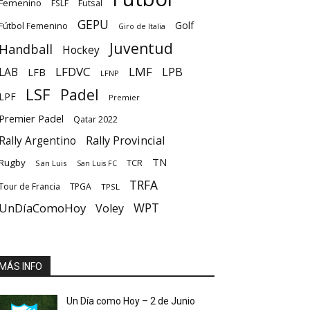
Femenino
Futsal
FSLF
GEPU
Golf
Fútbol Femenino
Giro de Italia
Juventud
Handball
Hockey
LFDVC
LMF
LPB
LAB
LFB
LFNP
LSF
Padel
LPF
Premier
Premier Padel
Qatar 2022
Rally Provincial
Rally Argentino
TN
Rugby
TCR
San Luis
San Luis FC
TRFA
Tour de Francia
TPGA
TPSL
UnDíaComoHoy
WPT
Voley
MÁS INFO
Un Día como Hoy – 2 de Junio