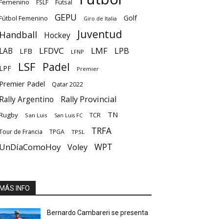
Femenino
Futsal
FSLF
GEPU
Golf
Fútbol Femenino
Giro de Italia
Juventud
Handball
Hockey
LFDVC
LMF
LPB
LAB
LFB
LFNP
LSF
Padel
LPF
Premier
Premier Padel
Qatar 2022
Rally Provincial
Rally Argentino
TN
Rugby
TCR
San Luis
San Luis FC
TRFA
Tour de Francia
TPGA
TPSL
UnDíaComoHoy
WPT
Voley
MÁS INFO
Bernardo Cambareri se presenta