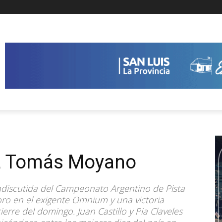
ra Tomás Moyano
 indiscutida del Campeonato Argentino de Pista
l oro en el exigente Omnium y una victoria
erre del domingo. Juan Castillo y Pia Claveles