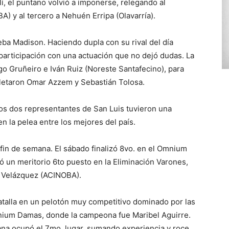
llí, el puntano volvió a imponerse, relegando al
 y al tercero a Nehuén Erripa (Olavarría).
eba Madison. Haciendo dupla con su rival del día
articipación con una actuación que no dejó dudas. La
go Gruñeiro e Iván Ruiz (Noreste Santafecino), para
pletaron Omar Azzem y Sebastián Tolosa.
ros dos representantes de San Luis tuvieron una
n la pelea entre los mejores del país.
 fin de semana. El sábado finalizó 8vo. en el Omnium
 un meritorio 6to puesto en la Eliminación Varones,
 Velázquez (ACINOBA).
batalla en un pelotón muy competitivo dominado por las
Omnium Damas, donde la campeona fue Maribel Aguirre.
ana ocupó el 7mo. lugar, sumando experiencia y roce