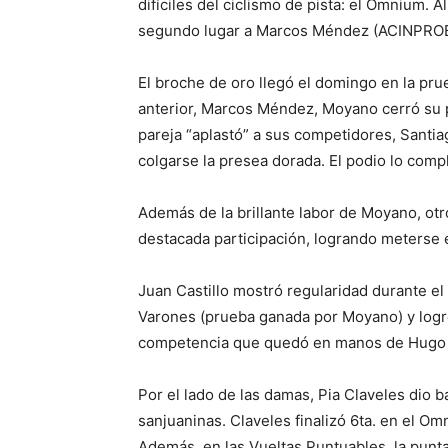
difíciles del ciclismo de pista: el Omnium. A
segundo lugar a Marcos Méndez (ACINPROBA)
El broche de oro llegó el domingo en la pru
anterior, Marcos Méndez, Moyano cerró su p
pareja “aplastó” a sus competidores, Santia
colgarse la presea dorada. El podio lo com
Además de la brillante labor de Moyano, ot
destacada participación, logrando meterse e
Juan Castillo mostró regularidad durante el
Varones (prueba ganada por Moyano) y logró
competencia que quedó en manos de Hugo
Por el lado de las damas, Pia Claveles dio 
sanjuaninas. Claveles finalizó 6ta. en el 
Además, en las Vueltas Puntuables, la punt