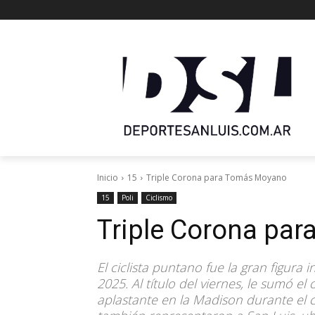
Inicio
15
Triple Corona para Tomás Moyano
15
Poli
Ciclismo
Triple Corona pa
El ciclista puntano fue la gran figura
2025. Al título del viernes, le sumó e
aplastante en la Madison durante el ci