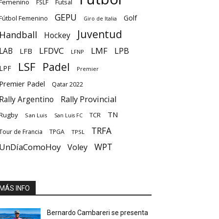
Femenino
Futsal
FSLF
GEPU
Golf
Fútbol Femenino
Giro de Italia
Juventud
Handball
Hockey
LFDVC
LMF
LPB
LAB
LFB
LFNP
LSF
Padel
LPF
Premier
Premier Padel
Qatar 2022
Rally Provincial
Rally Argentino
TN
Rugby
TCR
San Luis
San Luis FC
TRFA
Tour de Francia
TPGA
TPSL
UnDíaComoHoy
WPT
Voley
MÁS INFO
Bernardo Cambareri se presenta