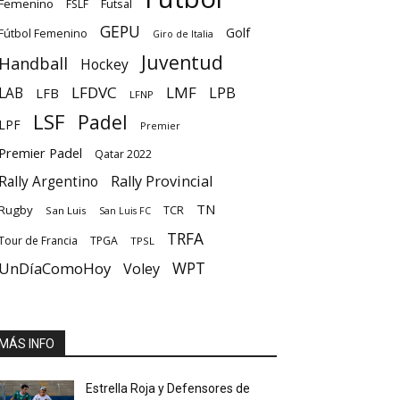
Femenino
Futsal
FSLF
GEPU
Golf
Fútbol Femenino
Giro de Italia
Juventud
Handball
Hockey
LFDVC
LMF
LPB
LAB
LFB
LFNP
LSF
Padel
LPF
Premier
Premier Padel
Qatar 2022
Rally Provincial
Rally Argentino
TN
Rugby
TCR
San Luis
San Luis FC
TRFA
Tour de Francia
TPGA
TPSL
UnDíaComoHoy
WPT
Voley
MÁS INFO
Estrella Roja y Defensores de