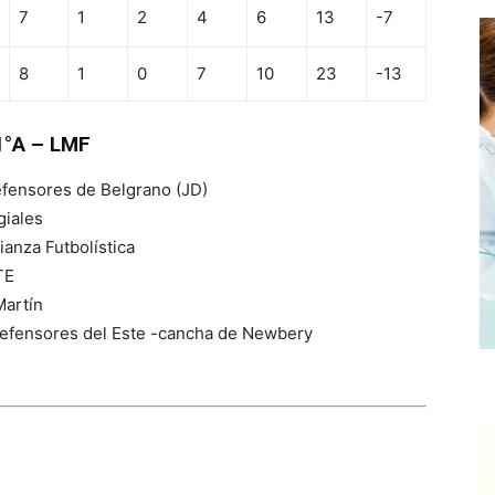
7
1
2
4
6
13
-7
8
1
0
7
10
23
-13
1°A – LMF
efensores de Belgrano (JD)
giales
anza Futbolística
TE
Martín
 Defensores del Este -cancha de Newbery