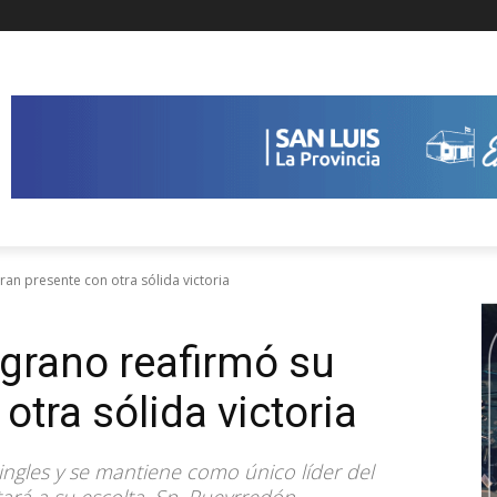
an presente con otra sólida victoria
grano reafirmó su
otra sólida victoria
ingles y se mantiene como único líder del