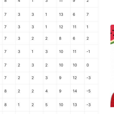
8
4
1
3
11
9
2
7
3
3
1
13
6
7
7
3
3
1
12
11
1
7
3
2
2
8
6
2
7
3
1
3
10
11
-1
7
2
3
2
10
10
0
7
2
2
3
9
12
-3
8
2
2
4
9
14
-5
8
1
2
5
10
13
-3