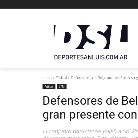
Inicio
Fútbol
Defensores de Belgrano reafirmó su gr
Fútbol
LFM
Defensores de Bel
gran presente con 
El conjunto daractense goleó a Sp. Pr