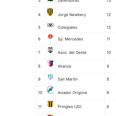
3
Defensores
13
4
Jorge Newbery
12
5
Colegiales
12
6
Sp. Mercedes
11
7
Asoc. del Oeste
10
8
Alianza
9
9
San Martín
8
10
Aviador Origone
8
11
Pringles (JD)
6