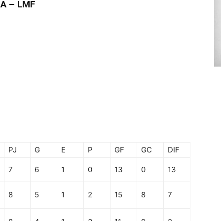
°A – LMF
PJ
G
E
P
GF
GC
DIF
7
6
1
0
13
0
13
8
5
1
2
15
8
7